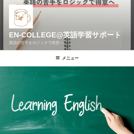
コ
ン
テ
ン
ツ
EN-COLLEGE@英語学習サポート
へ
英語の苦手をロジックで得意へ
ス
キ
メニュー
ッ
プ