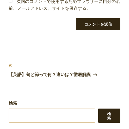
次回のコメントで使用するためブラウザーに自分の名
前、メールアドレス、サイトを保存する。
投
稿
次
次
ナ
の
【英語】句と節って何？違いは？徹底解説
ビ
投
稿
ゲ
ー
検索
シ
ョ
検
索
ン