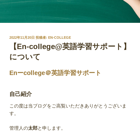
投
2022年11月20日
投稿者:
EN-COLLEGE
稿
【En-college@英語学習サポート】
日:
について
Enーcollege＠英語学習サポート
自己紹介
この度は当ブログをご高覧いただきありがとうございま
す。
管理人の
太郎
と申します。