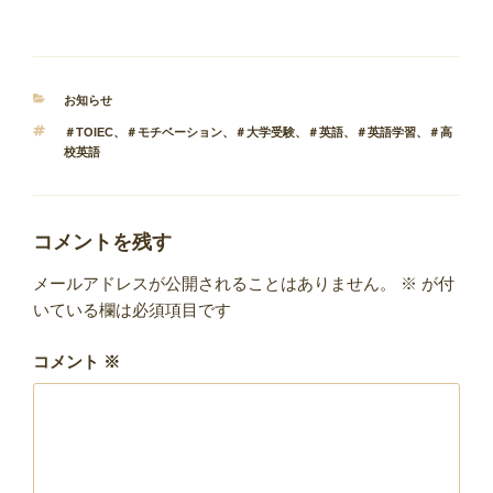
カ
お知らせ
テ
タ
＃TOIEC
、
＃モチベーション
、
＃大学受験
、
＃英語
、
＃英語学習
、
＃高
ゴ
グ
校英語
リ
ー
コメントを残す
メールアドレスが公開されることはありません。
※
が付
いている欄は必須項目です
コメント
※