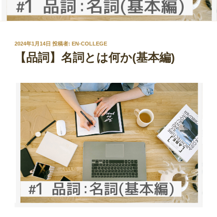
投
2024年1月14日
投稿者:
EN-COLLEGE
稿
【品詞】名詞とは何か(基本編)
日: