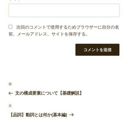
次回のコメントで使用するためブラウザーに自分の名
前、メールアドレス、サイトを保存する。
投
前
前
稿
の
文の構成要素について【基礎解説】
ナ
投
ビ
稿
次
次
ゲ
の
【品詞】動詞とは何か(基本編)
投
ー
稿