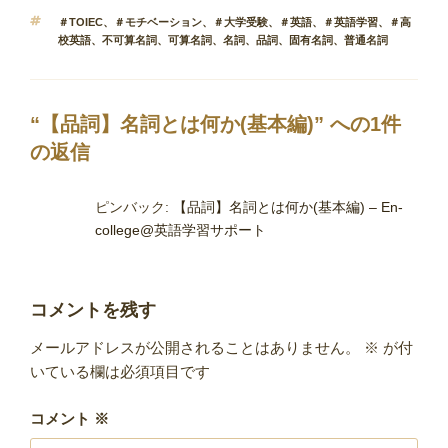
テ
タ
＃TOIEC
、
＃モチベーション
、
＃大学受験
、
＃英語
、
＃英語学習
、
＃高
ゴ
グ
校英語
、
不可算名詞
、
可算名詞
、
名詞
、
品詞
、
固有名詞
、
普通名詞
リ
ー
“【品詞】名詞とは何か(基本編)” への1件
の返信
ピンバック:
【品詞】名詞とは何か(基本編) – En-
college@英語学習サポート
コメントを残す
メールアドレスが公開されることはありません。
※
が付
いている欄は必須項目です
コメント
※