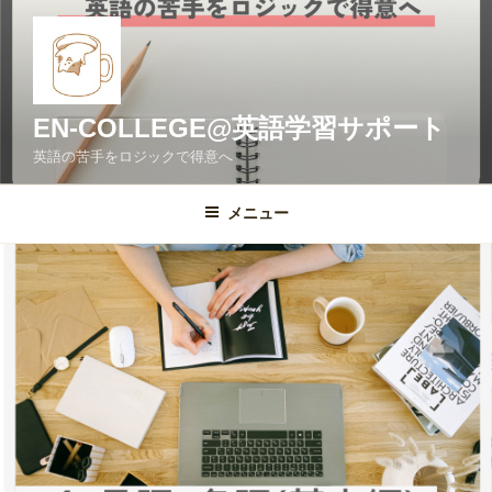
コ
ン
テ
ン
ツ
EN-COLLEGE@英語学習サポート
へ
英語の苦手をロジックで得意へ
ス
キ
メニュー
ッ
プ