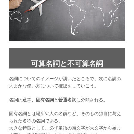
可算名詞と不可算名詞
名詞についてのイメージが湧いたところで、次に名詞の
大まかな使い方について確認をしていこう。
名詞は通常、
固有名詞
と
普通名詞
に分類される。
固有名詞とは場所や人の名前など、そのもの独自に与え
られた名称の名詞である。
大きな特徴として、必ず単語の頭文字が大文字から始ま