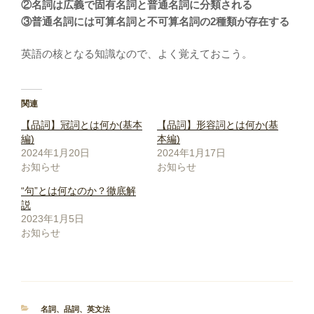
②名詞は広義で固有名詞と普通名詞に分類される
③普通名詞には可算名詞と不可算名詞の2種類が存在する
英語の核となる知識なので、よく覚えておこう。
関連
【品詞】冠詞とは何か(基本
【品詞】形容詞とは何か(基
編)
本編)
2024年1月20日
2024年1月17日
お知らせ
お知らせ
“句”とは何なのか？徹底解
説
2023年1月5日
お知らせ
カ
名詞
、
品詞
、
英文法